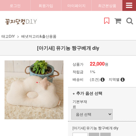
로그인
회원가입
마이페이지
최근본상품
태교DIY
배냇저고리&출산용품
[아기새] 유기농 짱구베개 diy
22,000
상품가
원
적립금
1%
배송비
(조건)
지역별
+ 추가 옵션 선택
기본부재
료
[아기새] 유기농 짱구베개 diy