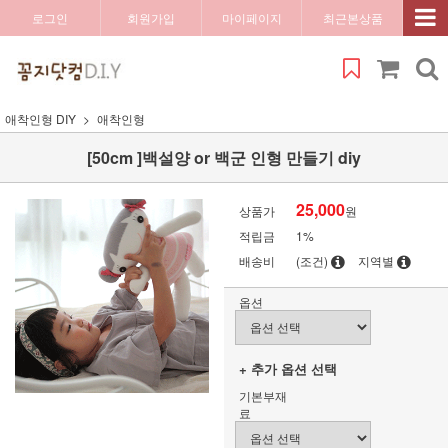
로그인
회원가입
마이페이지
최근본상품
애착인형 DIY
애착인형
[50cm ]백설양 or 백군 인형 만들기 diy
25,000
상품가
원
적립금
1%
배송비
(조건)
지역별
옵션
+ 추가 옵션 선택
기본부재
료