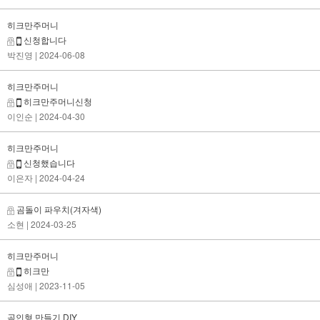
히크만주머니
신청합니다
박진영
| 2024-06-08
히크만주머니
히크만주머니신청
이인순
| 2024-04-30
히크만주머니
신청했습니다
이은자
| 2024-04-24
곰돌이 파우치(겨자색)
소현
| 2024-03-25
히크만주머니
히크만
심성애
| 2023-11-05
곰인형 만들기 DIY