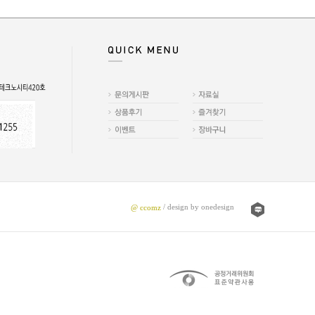
/ design by onedesign
@ ccomz