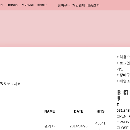
IN
JOINUS
MYPAGE
ORDER
장바구니
개인결제
배송조회
+ 처음
+ 로그인
가입
+ 장바
+ 배송
WS & 보도자료
T.
031.848
NAME
DATE
HITS
OPEN :
~ PM05
43641
관리자
2014/04/28
CLOSE :
3