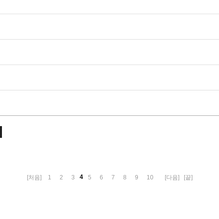
4
[처음]
1
2
3
5
6
7
8
9
10
[다음]
[끝]