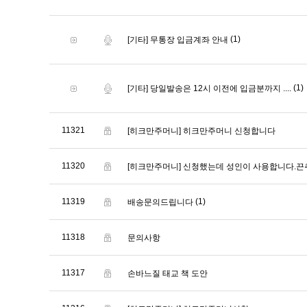
(1)
[기타] 무통장 입금계좌 안내
(1)
[기타] 당일발송은 12시 이전에 입금분까지 ....
11321
[히크만주머니]
히크만주머니 신청합니다
11320
[히크만주머니]
신청했는데 성인이 사용합니다.
11319
(1)
배송문의드립니다
11318
문의사항
11317
손바느질 태교 책 도안